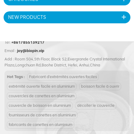
lubrifiante, huile comestible,
lubrifiante, huile comestible,
légumes, haricots, fruits, etc.
légumes, haricots, fruits, etc.
NEW PRODUCTS
Tel :
+8617855139217
Email :
joy@biopin.vip
Add : Room 504,5th Floor, Block S2,Evergrande Crystal International
Plaza,Longchuan Rd,Baohe District, Hefei, Anhui,China
Hot Tags :
Fabricant d'extrémités ouvertes faciles
extrémité ouverte facile en aluminium
boisson facile à ouvrir
couvercles de canettes en aluminium
couvercle de boisson en aluminium
décoller le couvercle
fournisseurs de canettes en aluminium
fabricants de canettes en aluminium