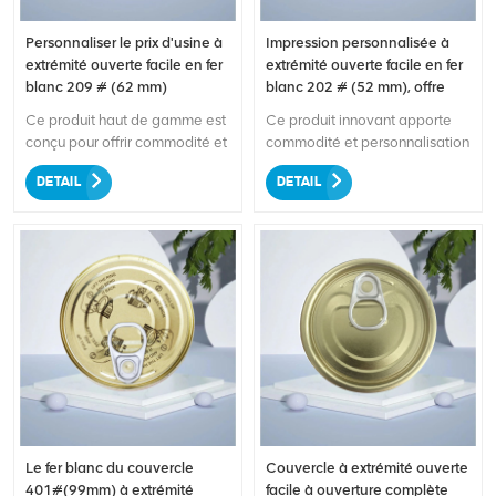
Personnaliser le prix d'usine à
Impression personnalisée à
extrémité ouverte facile en fer
extrémité ouverte facile en fer
blanc 209 # (62 mm)
blanc 202 # (52 mm), offre
spéciale
Ce produit haut de gamme est
Ce produit innovant apporte
conçu pour offrir commodité et
commodité et personnalisation
rentabilité à vos besoins en
à vos besoins en matière
DETAIL
DETAIL
matière d’emballage. Fabriqué
d’emballage de canettes.
à partir de fer blanc de qualité
Fabriqué à partir de fer blanc
supérieure, il garantit la
de haute qualité, il garantit la
durabilité et le confinement
durabilité et le stockage en
sécurisé de vos boissons ou
toute sécurité de vos boissons.
produits alimentaires. La
La conception facile à
fonction d'ouverture facile
extrémité ouverte permet une
permet une ouverture sans
ouverture sans effort, éliminant
effort, ce qui la rend pratique
ainsi les tracas des ouvre-
pour les consommateurs de
boîtes traditionnels. Avec les
tous âges. Grâce à notre offre
options d'impression
de prix d'usine, vous pouvez
personnalisées, vous pouvez
profiter d'une qualité
présenter le logo ou les
Le fer blanc du couvercle
Couvercle à extrémité ouverte
exceptionnelle à un tarif
designs de votre marque,
401#(99mm) à extrémité
facile à ouverture complète