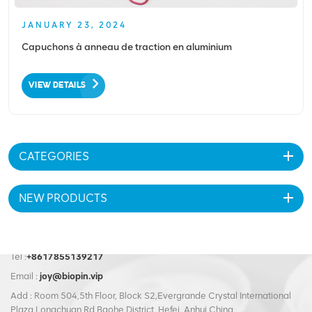
JANUARY 23, 2024
Capuchons à anneau de traction en aluminium
VIEW DETAILS
CATEGORIES
NEW PRODUCTS
Tel :
+8617855139217
Email :
joy@biopin.vip
Add : Room 504,5th Floor, Block S2,Evergrande Crystal International
Plaza,Longchuan Rd,Baohe District, Hefei, Anhui,China