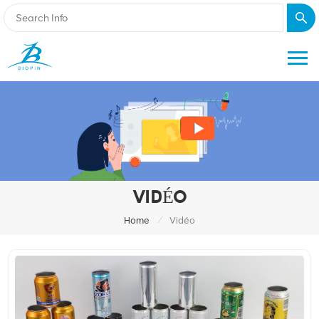
VIDÉO
/
Home
Vidéo