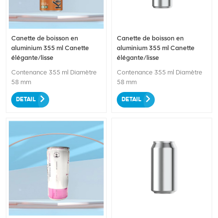
boissons préférées. La fonction
EOE ajoute facilité et
commodité à l’ouverture de la
boîte. Conçu pour répondre à
Canette de boisson en
Canette de boisson en
la demande croissante
aluminium 355 ml Canette
aluminium 355 ml Canette
d’options plus écologiques, ce
élégante/lisse
élégante/lisse
produit peut s’aligner sur les
attentes des consommateurs
Contenance 355 ml Diamètre
Contenance 355 ml Diamètre
en matière d’emballages
58 mm
58 mm
respectueux de
l’environnement. Rejoignez-
DETAIL
DETAIL
nous pour adopter un avenir
durable et dégustez vos
boissons dans cette canette en
aluminium pratique et
respectueuse de
l'environnement.