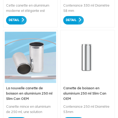
personnalisable et laissez une
Cette canette en aluminium
Contenance 330 ml Diamètre
impression durable sur vos
moderne et élégante est
58 mm
clients !
parfaite pour une variété de
DETAIL
DETAIL
boissons, y compris les
boissons gazeuses, les
boissons énergisantes, les jus,
etc. Fabriqué avec de
l'aluminium de haute qualité, il
assure la durabilité et la
fraîcheur de votre boisson.
Grâce aux options de marque
personnalisables, vous pouvez
présenter votre design et votre
logo uniques, ce qui permet à
votre produit de se démarquer
dans les rayons des magasins.
La nouvelle canette de
Canette de boisson en
Le design élégant et la
boisson en aluminium 250 ml
aluminium 250 ml Slim Can
capacité de 330 ml le rendent
Slim Can OEM
OEM
pratique pour une
consommation en
Canette mince en aluminium
Contenance 250 ml Diamètre
déplacement. Rehaussez vos
de 250 ml, une solution
53mm
emballages de boissons avec
d'emballage élégante et