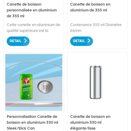
Canette de boisson
Canette de boisson en
personnalisée en aluminium
aluminium de 355 ml
de 355 ml
Cette canette en aluminium de
Contenance 355 ml Diamètre
qualité supérieure est la
66mm
solution d'emballage parfaite
DETAIL
DETAIL
pour une variété de boissons.
Fabriqué avec de l'aluminium
de haute qualité, il garantit
durabilité et fraîcheur. Grâce
aux options de marque
personnalisables, vous pouvez
créer des designs et des logos
uniques pour faire ressortir
votre produit. La taille standard
de 355 ml est pratique pour les
consommateurs tout en
garantissant une grande
portion de leurs boissons
Personnalisation Canette de
Canette de boisson en
préférées. Rehaussez votre
boisson en aluminium 330 ml
aluminium 330 ml
marque avec notre canette
Sleek/Slick Can
élégante/lisse
standard en aluminium