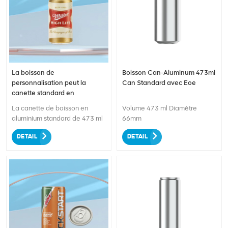
La boisson de
Boisson Can-Aluminum 473ml
personnalisation peut la
Can Standard avec Eoe
canette standard en
aluminium de 473 ml avec
La canette de boisson en
Volume 473 ml Diamètre
Eoe
aluminium standard de 473 ml
66mm
avec EOE (Easy-Open End),
DETAIL
DETAIL
un choix innovant et
écologique pour l'emballage
de boissons. Fabriquée à partir
d'aluminium recyclable, cette
canette garantit la durabilité et
réduit l'impact
environnemental. Sa taille
standard offre commodité et
grande capacité pour vos