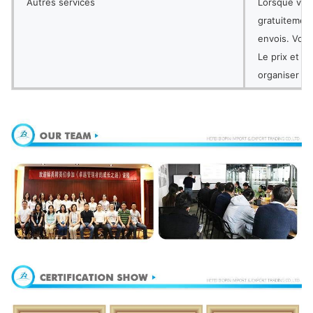
Autres services
Lorsque vou
gratuitement
envois. Vous
Le prix et t
organiser la