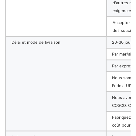
d'autres mé
exigences.
Acceptez vo
des soucis !
Délai et mode de livraison
20-30 jours 
Par mer/air j
Par express
Nous sommes
Fedex, UPS e
Nous avons 
COSCO, CSCL
Fabriquez le
coût pour qu