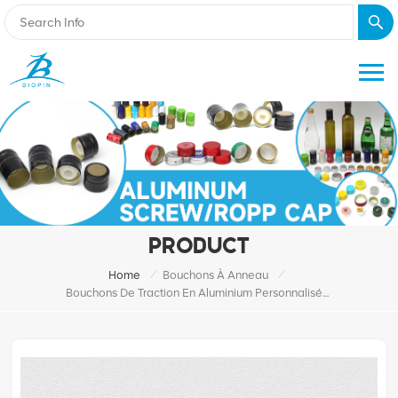
PRODUCT
/
/
Home
Bouchons À Anneau
Bouchons De Traction En Aluminium Personnalisés De 26 Mm, Pour Bouteilles En Verre, Boissons, Jus De Bière