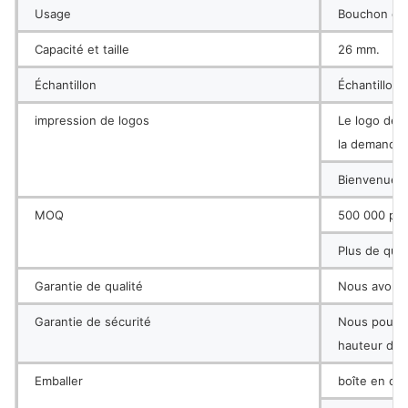
Usage
Bouchon de l
Capacité et taille
26 mm.
Échantillon
Échantillon 
impression de logos
Le logo de l
la demande d
Bienvenue pe
MOQ
500 000 piè
Plus de qua
Garantie de qualité
Nous avons 
Garantie de sécurité
Nous pouvon
hauteur de 1 
Emballer
boîte en car