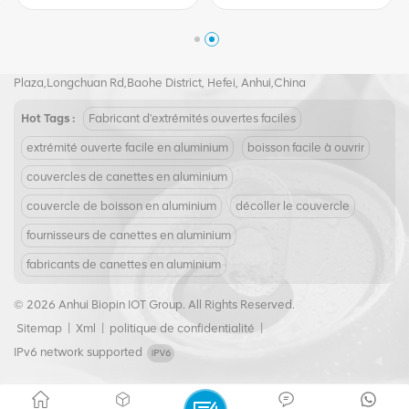
verre, boissons, jus de bière
Tel :
+8617855139217
Email :
joy@biopin.vip
Add : Room 504,5th Floor, Block S2,Evergrande Crystal International
Plaza,Longchuan Rd,Baohe District, Hefei, Anhui,China
Hot Tags :
Fabricant d'extrémités ouvertes faciles
extrémité ouverte facile en aluminium
boisson facile à ouvrir
couvercles de canettes en aluminium
couvercle de boisson en aluminium
décoller le couvercle
fournisseurs de canettes en aluminium
fabricants de canettes en aluminium
© 2026 Anhui Biopin IOT Group. All Rights Reserved.
Sitemap
|
Xml
|
politique de confidentialité
|
IPv6 network supported