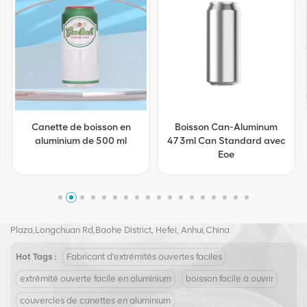
Canette de boisson en
Boisson Can-Aluminum
aluminium de 500 ml
473ml Can Standard avec
Eoe
Tel :
+8617855139217
Email :
joy@biopin.vip
Add : Room 504,5th Floor, Block S2,Evergrande Crystal International
Plaza,Longchuan Rd,Baohe District, Hefei, Anhui,China
Hot Tags :
Fabricant d'extrémités ouvertes faciles
extrémité ouverte facile en aluminium
boisson facile à ouvrir
couvercles de canettes en aluminium