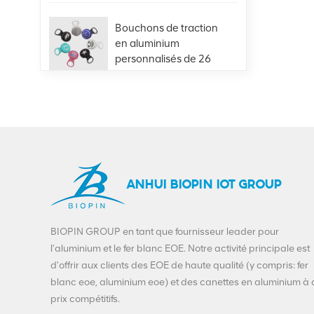
Bouchons de traction
en aluminium
personnalisés de 26
mm, pour bouteilles en
VIEW DETAILS
verre, boissons, jus de
bière
Offre spéciale 401
#99mm en aluminium,
extrémité ouverte
facile,
VIEW DETAILS
ANHUI BIOPIN IOT GROUP
approvisionnement
direct d'usine
Extrémités de boisson
BIOPIN GROUP en tant que fournisseur leader pour
de personnalisation-
l'aluminium et le fer blanc EOE. Notre activité principale est
200-SOT-LOE pour la
d'offrir aux clients des EOE de haute qualité (y compris: fer
bière de jus
VIEW DETAILS
blanc eoe, aluminium eoe) et des canettes en aluminium à
prix compétitifs.