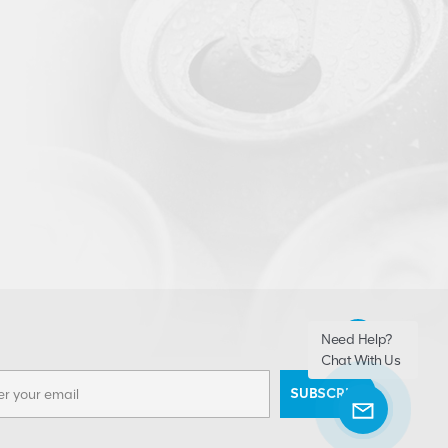
Need Help?
Chat With Us
SUBSCRIBE