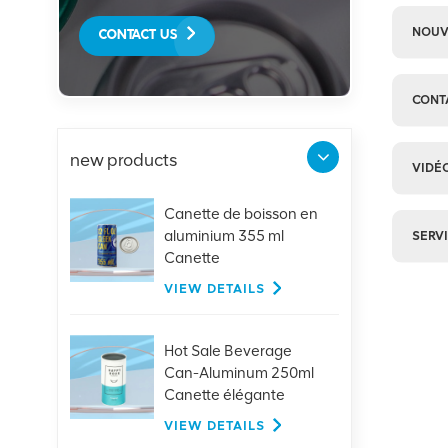
NOUV
CONTACT US
CONT
new products
VIDÉ
Canette de boisson en
aluminium 355 ml
SERV
Canette
élégante/lisse
VIEW DETAILS
Hot Sale Beverage
Can-Aluminum 250ml
Canette élégante
avec couvercles
VIEW DETAILS