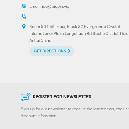
Extrémité décollable
Email :
joy@biopin.vip
en aluminium-fer
blanc 300#73mm
imprimée sur mesure
VIEW DETAILS
Room 504,5th Floor, Block S2,Evergrande Crystal
International Plaza,Longchuan Rd,Baohe District, Hefei
Impression
Anhui,China
personnalisée à
GET DIRECTIONS
extrémité ouverte
facile en fer blanc 202
VIEW DETAILS
# (52 mm), offre
spéciale
Bouchons à anneau
BIOPIN avec anneau
en plastique
REGISTER FOR NEWSLETTER
VIEW DETAILS
Sign up for our newsletter to receive the latest news, exclusi
discount infomation.