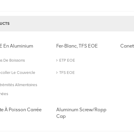
UCTS
E En Aluminium
Fer-Blanc, TFS EOE
Canet
ns De Boissons
ETP EOE
coller Le Couvercle
TFS EOE
trémités Alimentaires
hées
te À Poisson Carrée
Aluminum Screw/Ropp
Cap