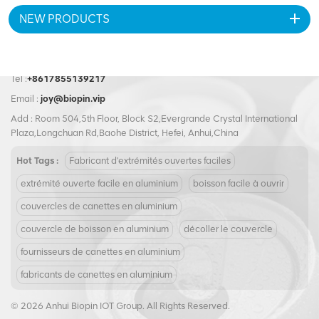
moderne. Il est spécialement
NEW PRODUCTS
conçu pour fournir une
étanchéité sécurisée et une
protection optimale aux
conteneurs circulaires.Notre
extrémité pelable en
Tel :
+8617855139217
aluminium 401#99 mm va au-
Email :
joy@biopin.vip
delà des attentes, offrant une
Add : Room 504,5th Floor, Block S2,Evergrande Crystal International
qualité inégalée et des
Plaza,Longchuan Rd,Baohe District, Hefei, Anhui,China
performances impeccables.
Grâce à des processus de
Hot Tags :
Fabricant d'extrémités ouvertes faciles
fabrication méticuleux, il
garantit une étanchéité
extrémité ouverte facile en aluminium
boisson facile à ouvrir
robuste et une fonctionnalité
étanche même dans des
couvercles de canettes en aluminium
environnements exigeants. La
couvercle de boisson en aluminium
décoller le couvercle
conception ingénieuse facilite
l’ouverture et la fermeture,
fournisseurs de canettes en aluminium
offrant une commodité et une
fabricants de canettes en aluminium
efficacité inégalées.En mettant
l'accent sur le développement
durable, cette extrémité
© 2026 Anhui Biopin IOT Group. All Rights Reserved.