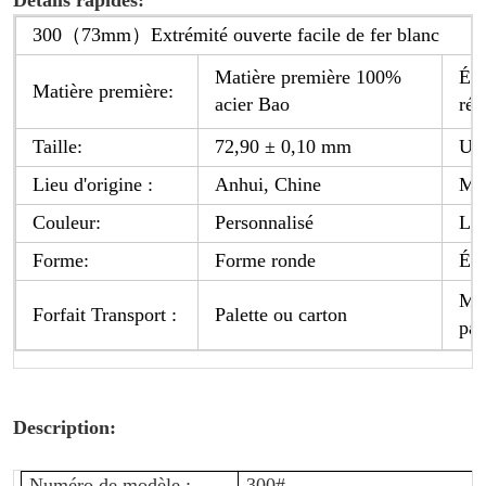
Détails rapides:
3
00
（
73mm
）
Extrémité ouverte facile de fer blanc
Matière première 100%
Épa
Matière première:
acier Bao
rég
Taille:
72,90 ± 0,10 mm
Usa
Lieu d'origine :
Anhui
, Chine
Ma
Couleur:
Personnalisé
Lo
Forme:
Forme ronde
Éch
Mod
Forfait Transport :
Palette ou carton
pai
Description:
Numéro de modèle :
300#