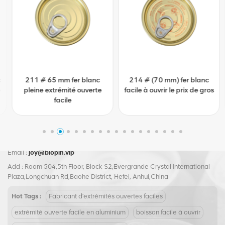
211 # 65 mm fer blanc
214 # (70 mm) fer blanc
pleine extrémité ouverte
facile à ouvrir le prix de gros
facile
Tel :
+8617855139217
Email :
joy@biopin.vip
Add : Room 504,5th Floor, Block S2,Evergrande Crystal International
Plaza,Longchuan Rd,Baohe District, Hefei, Anhui,China
Hot Tags :
Fabricant d'extrémités ouvertes faciles
extrémité ouverte facile en aluminium
boisson facile à ouvrir