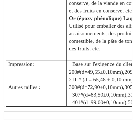
conserve, de la viande en con
et des fruits en conserve, etc.
Or (époxy phénolique)
Laqu
Utilisé pour emballer des alim
assaisonnements, des produits a
comestible, de la pâte de toma
des fruits, etc.
Impression:
Base sur l'exigence du client
200#(d=49,55±0,10mm),209#
211 # (d = 65,48 ± 0,10 mm),
Autres tailles :
300#(d=72,90±0,10mm),305#
307#(d=83,50±0,10mm),315
401#(d=99,00±0,10mm),502