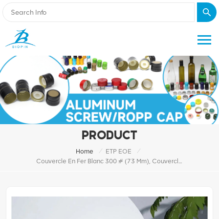
PRODUCT
/
/
Home
ETP EOE
Couvercle En Fer Blanc 300 # (73 Mm), Couvercle Rond À Extrémité Ouverte Facile Et Personnalisé, Entièrement Ouvert