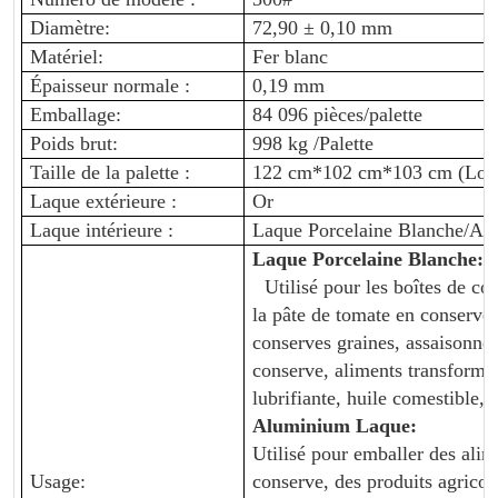
Diamètre:
72,90 ± 0,10 mm
Matériel:
Fer blanc
Épaisseur normale :
0,19 mm
Emballage:
84 096 pièces/palette
Poids brut:
998 kg /Palette
Taille de la palette :
122 cm*102 cm*103 cm (Long
Laque extérieure :
Or
Laque intérieure :
Laque Porcelaine Blanche
/Al
Laque Porcelaine Blanche
:
Utilisé pour les boîtes de co
la pâte de tomate en conserve,
conserves
graines, assaisonne
conserve, aliments transformés
lubrifiante,
huile comestible, l
Aluminium
Laque
:
Utilisé pour emballer des alim
Usage:
conserve, des produits agricol