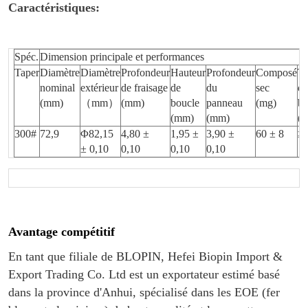
Caractéristiques:
Spéc.
Dimension principale et performances
Taper
Diamètre
Diamètre
Profondeur
Hauteur
Profondeur
Composé
Te
nominal
extérieur
de fraisage
de
du
sec
d
(mm)
（
mm
）
(mm)
boucle
panneau
(mg)
bo
(mm)
(mm)
(k
300#
72,9
Φ82,15
4,80 ±
1,95 ±
3,90 ±
60 ± 8
≥
± 0,10
0,10
0,10
0,10
Avantage compétitif
En tant que filiale de BLOPIN, Hefei Biopin Import &
Export Trading Co. Ltd est un exportateur estimé basé
dans la province d'Anhui, spécialisé dans les EOE (fer