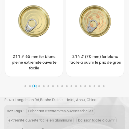
211 # 65 mm fer blanc
214 # (70 mm) fer blanc
pleine extrémité ouverte
facile à ouvrir le prix de gros
facile
Tel :
+8617855139217
Email :
joy@biopin.vip
Add : Room 504,5th Floor, Block S2,Evergrande Crystal International
Plaza,Longchuan Rd,Baohe District, Hefei, Anhui,China
Hot Tags :
Fabricant d'extrémités ouvertes faciles
extrémité ouverte facile en aluminium
boisson facile à ouvrir