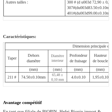
Autres tailles :
300 # (d u003d 72,90 ± 0,1
307#(du003d83.50±0.10mm
401#(du003d99.00±0.10mm
Caractéristiques:
Dimension principale et
Dehors
Profondeur
Hauteur
Diamètre
Taper
diamètre
interieur
de fraisage
de boucle
(mm)
（
mm
）
(mm)
(mm)
65,48 ±
211 #
74.50±0.10mm
4.0±0.10
1,95±0,10
0,10 mm
Avantage compétitif
En tant que filiale de BlOPIN, Hefei Biopin import &