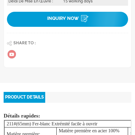
Délai De Mise En Œuvre :
15 working days
INQUIRY NOW
SHARE TO :
PRODUCT DETAILS
Détails rapides:
211
#(65mm) Fer-blanc Extrémité facile à ouvrir
Matière première en acier 100%
Matière première:
Ep