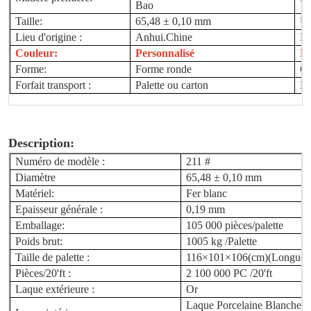
Bao
Taille:
65,48 ± 0,10 mm
Us
Lieu d'origine :
Anhui.Chine
Ma
Couleur:
Personnalisé
L
Forme:
Forme ronde
Go
Forfait transport :
Palette ou carton
Mo
Description:
Numéro de modèle :
211 #
Diamètre
65,48 ± 0,10 mm
Matériel:
Fer blanc
Epaisseur générale :
0,19 mm
Emballage:
105 000 pièces/palette
Poids brut:
1005 kg /Palette
Taille de palette :
116×101×106(cm)(Longueur
Pièces/20'ft :
2 100 000
PC /20'ft
Laque extérieure :
Or
Laque Porcelaine Blanche
/