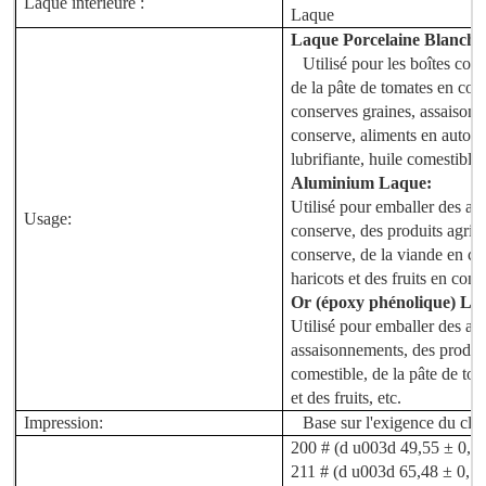
Laque intérieure :
Laque
Laque Porcelaine Blanche
Utilisé pour les boîtes con
de la pâte de tomates en con
conserves
graines, assaison
conserve, aliments en autocl
lubrifiante,
huile comestible, 
Aluminium
Laque
:
Utilisé pour emballer des al
Usage:
conserve, des produits agric
conserve, de la viande en c
haricots et des fruits en cons
Or (époxy phénolique)
La
Utilisé pour emballer des al
assaisonnements, des produits 
comestible, de la pâte de tom
et des fruits, etc.
Impression:
Base sur l'exigence du clie
200 # (d u003d 49,55 ± 0,1
211 # (d u003d 65,48 ± 0,1