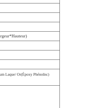
rgeur*Hauteur)
ium
Laque
/ Or(
Époxy
Phénolis
c
)