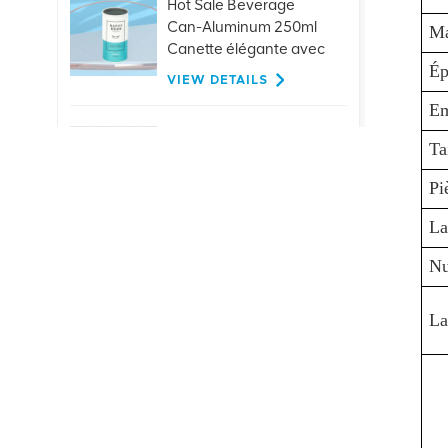
Hot Sale Beverage
Can-Aluminum 250ml
Ma
Canette élégante avec
Ép
couvercles
VIEW DETAILS
Em
Bouchons de traction
Ta
en aluminium
personnalisés de 26
Pi
mm, pour bouteilles en
VIEW DETAILS
La
verre, boissons, jus de
bière
Nu
Offre spéciale 401
#99mm en aluminium,
La
extrémité ouverte
facile,
VIEW DETAILS
approvisionnement
direct d'usine
Extrémités de boisson
de personnalisation-