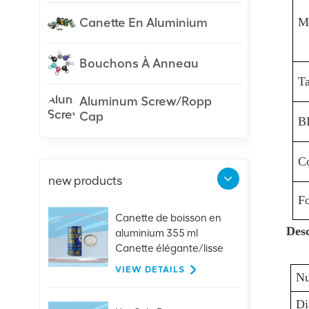
Canette En Aluminium
Ma
Bouchons À Anneau
Ta
Aluminum Screw/Ropp
Cap
B
Co
new products
F
Canette de boisson en
Desc
aluminium 355 ml
Canette élégante/lisse
VIEW DETAILS
Nu
Di