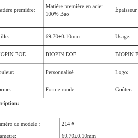
Matière première en acier
tière première:
Épaisseur
100% Bao
ille:
69.70±0.10mm
Usage:
IOPIN EOE
BIOPIN EOE
BIOPIN 
uleur:
Personnalisé
Logo:
orme:
Forme ronde
Goûter:
ription:
méro de modèle :
214 #
amètre:
69.70±0.10mm