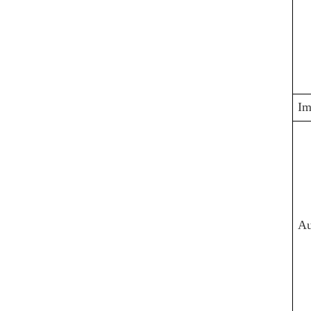
VIEW DETAILS
Im
Au