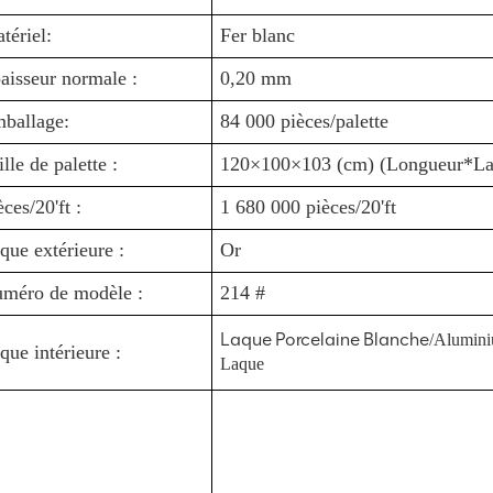
tériel:
Fer blanc
aisseur normale :
0,20 mm
ballage:
84 000 pièces/palette
ille de palette :
120×100×103 (cm) (Longueur*La
èces/20'ft :
1 680 000 pièces/20'ft
que extérieure :
Or
méro de modèle :
214 #
Laque Porcelaine Blanche
/Alumin
que intérieure :
Laque