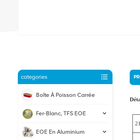
categories
PR
Boîte À Poisson Carrée
Déta
Fer-Blanc, TFS EOE
21
EOE En Aluminium