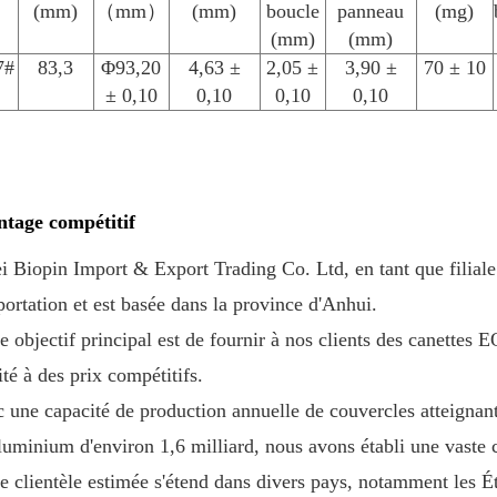
(mm)
（
mm
）
(mm)
boucle
panneau
(mg)
(mm)
(mm)
7#
83,3
Φ93,20
4,63 ±
2,05 ±
3,90 ±
70 ± 10
± 0,10
0,10
0,10
0,10
tage compétitif
i Biopin Import & Export Trading Co. Ltd, en tant que filiale
portation et est basée dans la province d'Anhui.
e objectif principal est de fournir à nos clients des canettes
ité à des prix compétitifs.
 une capacité de production annuelle de couvercles atteignant
luminium d'environ 1,6 milliard, nous avons établi une vaste c
e clientèle estimée s'étend dans divers pays, notamment les É