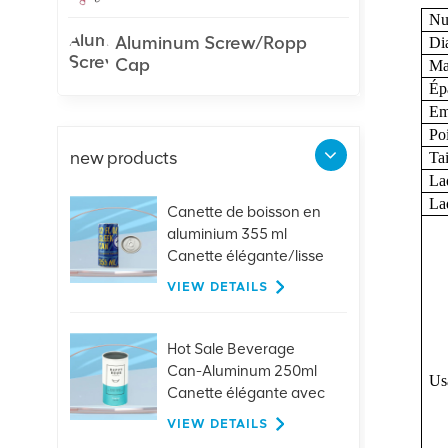
Nu
Aluminum Screw/Ropp
Di
Cap
Mat
Ép
Em
Poi
new products
Tai
Laq
Laq
Canette de boisson en
aluminium 355 ml
Canette élégante/lisse
VIEW DETAILS
Hot Sale Beverage
Can-Aluminum 250ml
Us
Canette élégante avec
couvercles
VIEW DETAILS