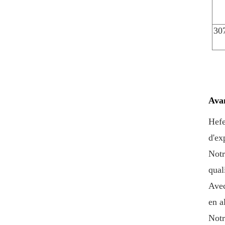
Extrémité décollable
en aluminium-fer blanc
300#73mm imprimée
30
sur mesure
VIEW DETAILS
Impression
personnalisée à
extrémité ouverte
Avan
facile en fer blanc 202
VIEW DETAILS
# (52 mm), offre
Hefe
spéciale
d'ex
Bouchons à anneau
BIOPIN avec anneau
Notr
en plastique
qual
VIEW DETAILS
Avec
en a
Notr