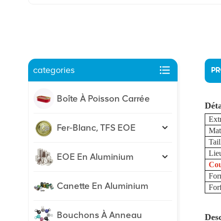
categories
PR
Boîte À Poisson Carrée
Déta
Ext
Fer-Blanc, TFS EOE
Mat
Tail
Lieu
EOE En Aluminium
Cou
For
Canette En Aluminium
Forf
Bouchons À Anneau
Desc