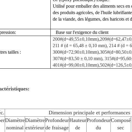
Utilisé pour emballer des aliments secs en
des produits agricoles, de l'huile lubrifiant
de la viande, des légumes, des haricots et de
pression:
Base sur l'exigence du client
200#(d=49,55±0,10mm),209#(d=62,47±0
211 # (d = 65,48 ± 0,10 mm), 214 #
(d = 6
res tailles :
300#(d=72,90±0,10mm),305#(d=80,50±0
307#(d=83,50 ± 0,10 mm),
315#(d=95,60
401#(d=99,00±0,10mm),502#(d=126,5±0
ctéristiques:
c.
Dimension principale et performances
er
Diamètre
Diamètre
Profondeur
Hauteur
Profondeur
Composé
nominal
extérieur
de fraisage
de
du
sec