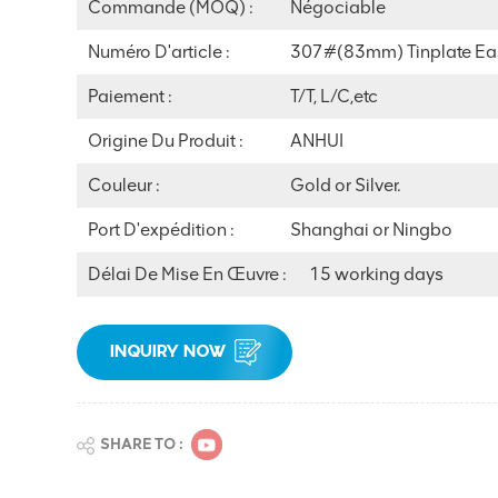
Commande (MOQ) :
Négociable
Numéro D'article :
307#(83mm) Tinplate Ea
Paiement :
T/T, L/C,etc
Origine Du Produit :
ANHUI
Couleur :
Gold or Silver.
Port D'expédition :
Shanghai or Ningbo
Délai De Mise En Œuvre :
15 working days
INQUIRY NOW
SHARE TO :