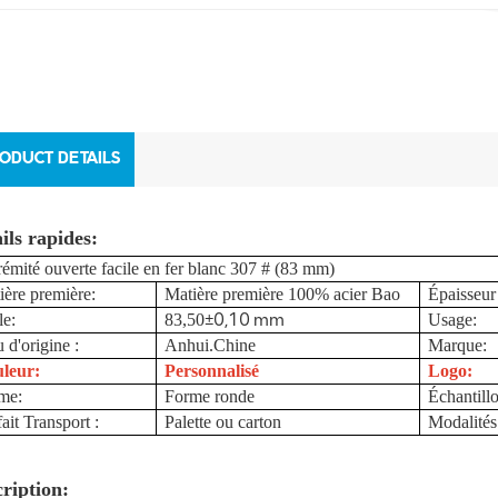
ODUCT DETAILS
ils rapides:
rémité ouverte facile en fer blanc 307 # (83 mm)
ière première:
Matière première 100% acier Bao
Épaisseur 
±0,10 mm
le:
83,50
Usage:
 d'origine :
Anhui.Chine
Marque:
leur:
Personnalisé
Logo:
me:
Forme ronde
Échantill
ait Transport :
Palette ou carton
Modalités
ription: