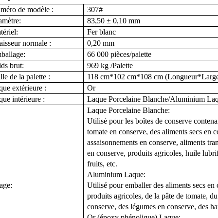
méro de modèle :
307#
amètre:
83,50 ± 0,10 mm
ériel:
Fer blanc
aisseur normale :
0,20 mm
ballage:
66 000 pièces/palette
ds brut:
969 kg /Palette
lle de la palette :
118 cm*102 cm*108 cm (Longueur*Large
ue extérieure :
Or
ue intérieure :
Laque Porcelaine Blanche
/Aluminium
La
Laque Porcelaine Blanche
:
Utilisé pour les boîtes de conserve contena
tomate en conserve, des aliments secs en c
assaisonnements en conserve, aliments tra
en conserve, produits agricoles, huile lubrif
fruits, etc.
Aluminium
Laque
:
age:
Utilisé pour emballer des aliments secs en
produits agricoles, de la pâte de tomate, d
conserve, des légumes en conserve, des hari
Or (époxy phénolique)
Laque
: