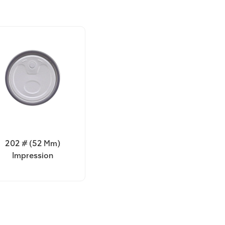
202 # (52 Mm)
Impression
Personnalisée À
Extrémité Ouverte
Facile En Fer Blanc