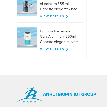
aluminium 355 ml
Canette élégante/lisse
VIEW DETAILS
Hot Sale Beverage
Can-Aluminum 250ml
Canette élégante avec
couvercles
VIEW DETAILS
Bouchons de traction
en aluminium
personnalisés de 26
mm, pour bouteilles en
VIEW DETAILS
verre, boissons, jus de
bière
ANHUI BIOPIN IOT GROUP
Offre spéciale 401
#99mm en aluminium,