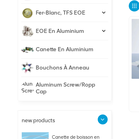
Fer-Blanc, TFS EOE
EOE En Aluminium
Canette En Aluminium
Bouchons À Anneau
Aluminum Screw/Ropp
Cap
F
new products
Canette de boisson en