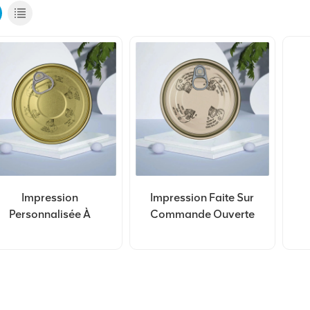
Impression
Impression Faite Sur
Personnalisée À
Commande Ouverte
Extrémité Ouverte
Facile De Fer-Blanc Du
acile En Fer Blanc 202
Couvercle 99mm
# (52 Mm), Offre
202#(52mm)
Spéciale