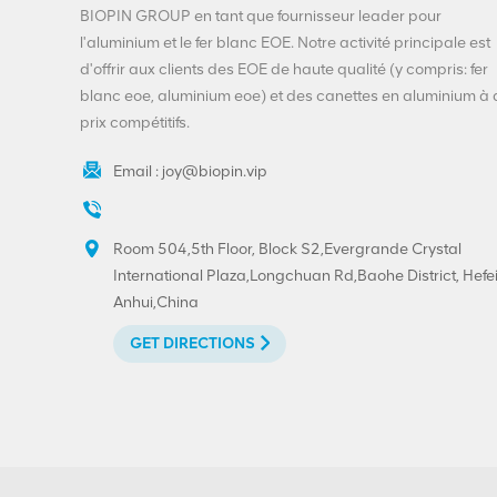
extrémité ouverte
BIOPIN GROUP en tant que fournisseur leader pour
facile,
VIEW DETAILS
l'aluminium et le fer blanc EOE. Notre activité principale est
approvisionnement
d'offrir aux clients des EOE de haute qualité (y compris: fer
direct d'usine
blanc eoe, aluminium eoe) et des canettes en aluminium à
Extrémités de boisson
prix compétitifs.
de personnalisation-
200-SOT-LOE pour la
Email :
joy@biopin.vip
bière de jus
VIEW DETAILS
Room 504,5th Floor, Block S2,Evergrande Crystal
Extrémité décollable
International Plaza,Longchuan Rd,Baohe District, Hefei
en aluminium-fer blanc
Anhui,China
300#73mm imprimée
sur mesure
VIEW DETAILS
GET DIRECTIONS
Impression
personnalisée à
extrémité ouverte
facile en fer blanc 202
VIEW DETAILS