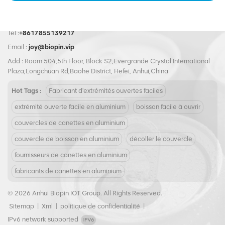
lubrifiante, huile comestible,
souhaitiez créer un attrait
légumes, haricots, fruits, etc.
visuel captivant pour vos
produits, notre extrémité
Tel :
+8617855139217
entièrement ouverte 209#62
Email :
joy@biopin.vip
mm est la solution parfaite !
Add : Room 504,5th Floor, Block S2,Evergrande Crystal International
Plaza,Longchuan Rd,Baohe District, Hefei, Anhui,China
Hot Tags :
Fabricant d'extrémités ouvertes faciles
extrémité ouverte facile en aluminium
boisson facile à ouvrir
couvercles de canettes en aluminium
couvercle de boisson en aluminium
décoller le couvercle
fournisseurs de canettes en aluminium
fabricants de canettes en aluminium
© 2026 Anhui Biopin IOT Group. All Rights Reserved.
Sitemap
|
Xml
|
politique de confidentialité
|
IPv6 network supported