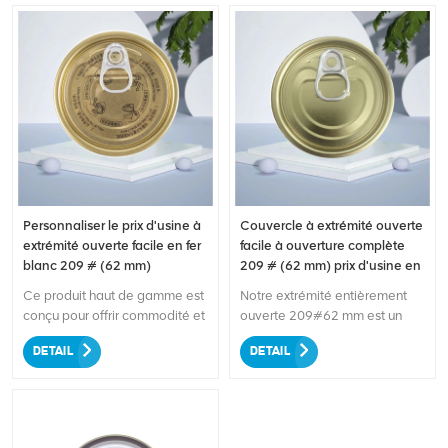
Personnaliser le prix d'usine à
Couvercle à extrémité ouverte
extrémité ouverte facile en fer
facile à ouverture complète
blanc 209 # (62 mm)
209 # (62 mm) prix d'usine en
fer blanc
Ce produit haut de gamme est
Notre extrémité entièrement
conçu pour offrir commodité et
ouverte 209#62 mm est un
rentabilité à vos besoins en
produit polyvalent et de haute
DETAIL
DETAIL
matière d’emballage. Fabriqué
qualité conçu pour s'adapter
à partir de fer blanc de qualité
parfaitement à une variété de
supérieure, il garantit la
canettes de boissons. Fabriqué
durabilité et le confinement
à partir de matériaux de
sécurisé de vos boissons ou
première qualité, ce couvercle