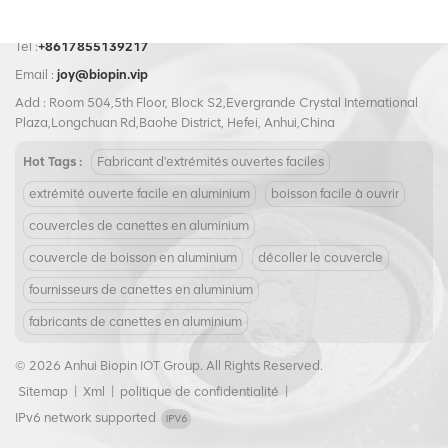
aux rigueurs du transport et de
la manutention. Le couvercle à
extrémité ouverte facile en
Tel :
+8617855139217
aluminium 307#83 mm est
Email :
joy@biopin.vip
également entièrement
recyclable, ce qui en fait un
Add : Room 504,5th Floor, Block S2,Evergrande Crystal International
excellent choix pour les
Plaza,Longchuan Rd,Baohe District, Hefei, Anhui,China
entreprises soucieuses de
l'environnement.
Hot Tags :
Fabricant d'extrémités ouvertes faciles
extrémité ouverte facile en aluminium
boisson facile à ouvrir
couvercles de canettes en aluminium
couvercle de boisson en aluminium
décoller le couvercle
fournisseurs de canettes en aluminium
fabricants de canettes en aluminium
© 2026 Anhui Biopin IOT Group. All Rights Reserved.
Sitemap
|
Xml
|
politique de confidentialité
|
IPv6 network supported