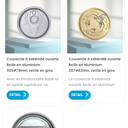
Couvercle à extrémité ouverte
Couvercle à extrémité ouverte
facile en aluminium
facile en aluminium
305#78mm, vente en gros
307#83mm, vente en gros
Avec sa fonctionnalité fiable et
Le couvercle à extrémité
sa qualité supérieure, ce
ouverte facile en aluminium
couvercle est parfait pour
307#83 mm pour aliments
DETAIL
DETAIL
sceller une large gamme de
séchés est une solution
récipients. La fonction pratique
d'emballage haut de gamme
d'ouverture facile garantit un
conçue pour sceller en toute
accès sans tracas au contenu,
sécurité les contenants de
ce qui le rend convivial pour
produits alimentaires secs. Le
les consommateurs. Fabriqué
couvercle est fabriqué en