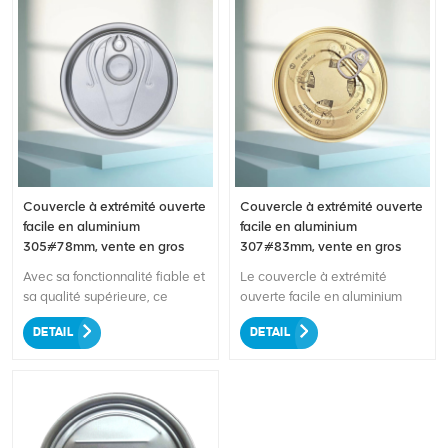
Couvercle à extrémité ouverte
Couvercle à extrémité ouverte
facile en aluminium
facile en aluminium
305#78mm, vente en gros
307#83mm, vente en gros
Avec sa fonctionnalité fiable et
Le couvercle à extrémité
sa qualité supérieure, ce
ouverte facile en aluminium
couvercle est parfait pour
307#83 mm pour aliments
DETAIL
DETAIL
sceller une large gamme de
séchés est une solution
récipients. La fonction pratique
d'emballage haut de gamme
d'ouverture facile garantit un
conçue pour sceller en toute
accès sans tracas au contenu,
sécurité les contenants de
ce qui le rend convivial pour
produits alimentaires secs. Le
les consommateurs. Fabriqué
couvercle est fabriqué en