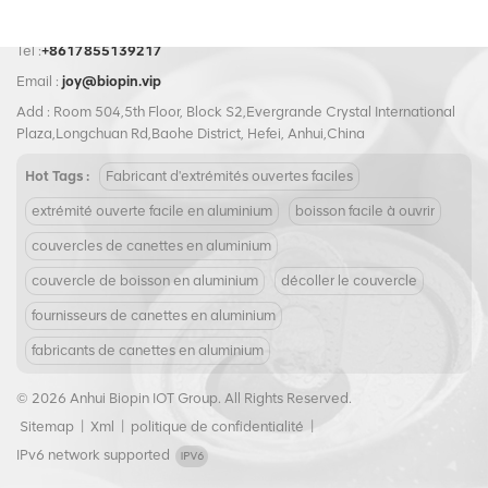
aux rigueurs du transport et de
la manutention. Le couvercle à
extrémité ouverte facile en
Tel :
+8617855139217
aluminium 307#83 mm est
Email :
joy@biopin.vip
également entièrement
recyclable, ce qui en fait un
Add : Room 504,5th Floor, Block S2,Evergrande Crystal International
excellent choix pour les
Plaza,Longchuan Rd,Baohe District, Hefei, Anhui,China
entreprises soucieuses de
l'environnement.
Hot Tags :
Fabricant d'extrémités ouvertes faciles
extrémité ouverte facile en aluminium
boisson facile à ouvrir
couvercles de canettes en aluminium
couvercle de boisson en aluminium
décoller le couvercle
fournisseurs de canettes en aluminium
fabricants de canettes en aluminium
© 2026 Anhui Biopin IOT Group. All Rights Reserved.
Sitemap
|
Xml
|
politique de confidentialité
|
IPv6 network supported