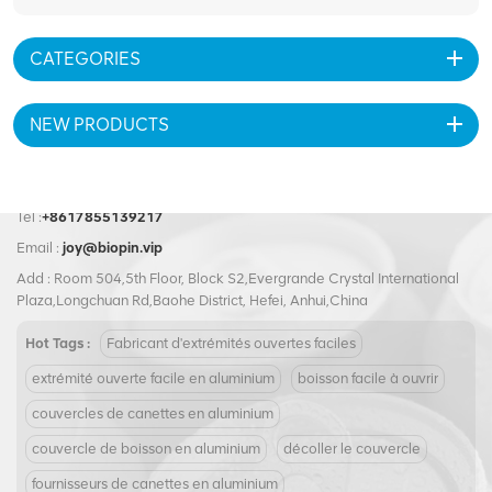
CATEGORIES
NEW PRODUCTS
Tel :
+8617855139217
Email :
joy@biopin.vip
Add : Room 504,5th Floor, Block S2,Evergrande Crystal International
Plaza,Longchuan Rd,Baohe District, Hefei, Anhui,China
Hot Tags :
Fabricant d'extrémités ouvertes faciles
extrémité ouverte facile en aluminium
boisson facile à ouvrir
couvercles de canettes en aluminium
couvercle de boisson en aluminium
décoller le couvercle
fournisseurs de canettes en aluminium