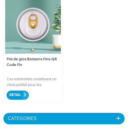
Prix de gros Boissons Fins-QR
Code Fin
Ces extrémités constituent un
choix parfait pour les
emballages de boissons,
DETAIL
alliant durabilité, fonctionnalité
et personnalisation de la
marque. Grâce à notre
technologie d’impression
CATEGORIES
avancée, nous veillons à ce
que votre logo personnalisé