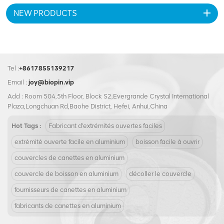
soit affiché avec précision et
NEW PRODUCTS
magnifiquement à chaque
extrémité. Fabriquées en
aluminium de haute qualité,
nos extrémités offrent
d'excellentes capacités
d'étanchéité et une excellente
Tel :
+8617855139217
résistance à la corrosion.
Email :
joy@biopin.vip
Choisissez nos extrémités de
boisson en aluminium avec
Add : Room 504,5th Floor, Block S2,Evergrande Crystal International
logo personnalisé imprimé
Plaza,Longchuan Rd,Baohe District, Hefei, Anhui,China
pour créer une solution
d'emballage unique et
Hot Tags :
Fabricant d'extrémités ouvertes faciles
accrocheuse qui représente
extrémité ouverte facile en aluminium
boisson facile à ouvrir
votre marque avec style.
Démarquez-vous de la
couvercles de canettes en aluminium
concurrence et captivez les
couvercle de boisson en aluminium
décoller le couvercle
consommateurs avec un
design packaging inoubliable.
fournisseurs de canettes en aluminium
fabricants de canettes en aluminium