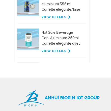
aluminium 355 ml
Canette élégante/lisse
VIEW DETAILS
Hot Sale Beverage
Can-Aluminum 250ml
Canette élégante avec
couvercles
VIEW DETAILS
Bouchons de traction
en aluminium
personnalisés de 26
mm, pour bouteilles en
VIEW DETAILS
verre, boissons, jus de
bière
ANHUI BIOPIN IOT GROUP
Offre spéciale 401
#99mm en aluminium,