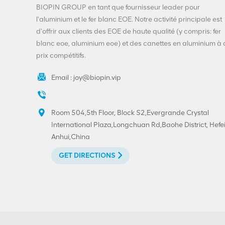
extrémité ouverte
BIOPIN GROUP en tant que fournisseur leader pour
facile,
VIEW DETAILS
l'aluminium et le fer blanc EOE. Notre activité principale est
approvisionnement
d'offrir aux clients des EOE de haute qualité (y compris: fer
direct d'usine
blanc eoe, aluminium eoe) et des canettes en aluminium à
Extrémités de boisson
prix compétitifs.
de personnalisation-
200-SOT-LOE pour la
Email :
joy@biopin.vip
bière de jus
VIEW DETAILS
Room 504,5th Floor, Block S2,Evergrande Crystal
Extrémité décollable
International Plaza,Longchuan Rd,Baohe District, Hefei
en aluminium-fer blanc
Anhui,China
300#73mm imprimée
sur mesure
VIEW DETAILS
GET DIRECTIONS
Impression
personnalisée à
extrémité ouverte
facile en fer blanc 202
VIEW DETAILS