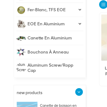
Fer-Blanc, TFS EOE
EOE En Aluminium
Canette En Aluminium
Bouchons À Anneau
Aluminum Screw/Ropp
L
Cap
D
new products
Canette de boisson en