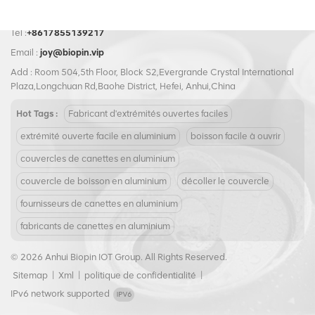
excellent choix pour les
de la lumière et de l’air,
entreprises soucieuses de
prolongeant ainsi la durée de
l'environnement.
conservation de vos produits
Tel :
+8617855139217
alimentaires. La languette
Email :
joy@biopin.vip
pratique et facile à ouvrir
Add : Room 504,5th Floor, Block S2,Evergrande Crystal International
permet un accès sans effort à
Plaza,Longchuan Rd,Baohe District, Hefei, Anhui,China
vos aliments, éliminant ainsi le
besoin d'outils
Hot Tags :
Fabricant d'extrémités ouvertes faciles
supplémentaires et réduisant
le risque de blessure. Notre
extrémité ouverte facile en aluminium
boisson facile à ouvrir
couvercle à extrémité ouverte
facile correspond aux normes
couvercles de canettes en aluminium
de l'industrie, ce qui le rend
couvercle de boisson en aluminium
décoller le couvercle
compatible avec la plupart des
équipements de mise en
fournisseurs de canettes en aluminium
conserve. Mesurant 209#63
fabricants de canettes en aluminium
mm, ce couvercle en
aluminium est facile à utiliser et
à ranger, ce qui en fait un choix
© 2026 Anhui Biopin IOT Group. All Rights Reserved.
idéal pour les expéditions en
Sitemap
|
Xml
|
politique de confidentialité
|
vrac ou les amateurs de
IPv6 network supported
conserves maison. De plus, ses
matériaux entièrement