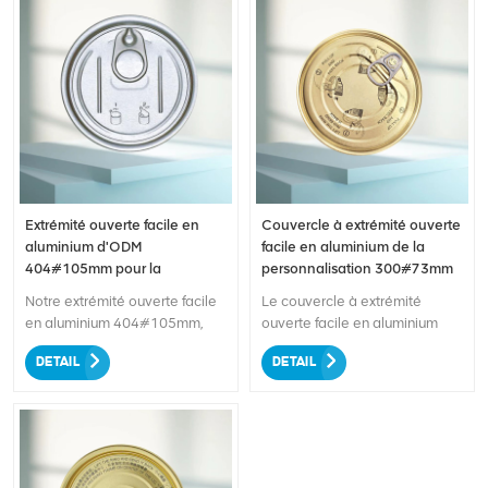
Extrémité ouverte facile en
Couvercle à extrémité ouverte
aluminium d'ODM
facile en aluminium de la
404#105mm pour la
personnalisation 300#73mm
nourriture séchée
Notre extrémité ouverte facile
Le couvercle à extrémité
en aluminium 404#105mm,
ouverte facile en aluminium
spécialement conçue pour
300#73 mm pour aliments
DETAIL
DETAIL
emballer des aliments séchés.
séchés est une solution
Cette extrémité facile à ouvrir
d'emballage de haute qualité
offre un accès pratique au
conçue spécifiquement pour
contenu, tandis que la
les produits alimentaires secs.
construction en aluminium
Ce couvercle facile à ouvrir est
durable assure une protection
fabriqué en aluminium durable