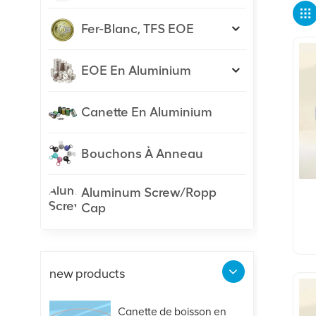
Fer-Blanc, TFS EOE
EOE En Aluminium
Canette En Aluminium
Bouchons À Anneau
Aluminum Screw/Ropp
Cap
O
new products
Canette de boisson en