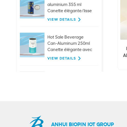
aluminium 355 ml
Canette élégante/lisse
VIEW DETAILS
Hot Sale Beverage
Can-Aluminum 250ml
Canette élégante avec
A
couvercles
VIEW DETAILS
Bouchons de traction
en aluminium
personnalisés de 26
mm, pour bouteilles en
VIEW DETAILS
verre, boissons, jus de
bière
Offre spéciale 401
#99mm en aluminium,
ANHUI BIOPIN IOT GROUP