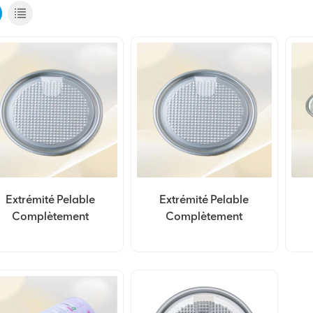
Extrémité Pelable
Extrémité Pelable
Complètement
Complètement
uverte En Aluminium
Ouverte En Aluminium
Ou
404#105mm De
305#78mm De
D
Personnalisation
Personnalisation