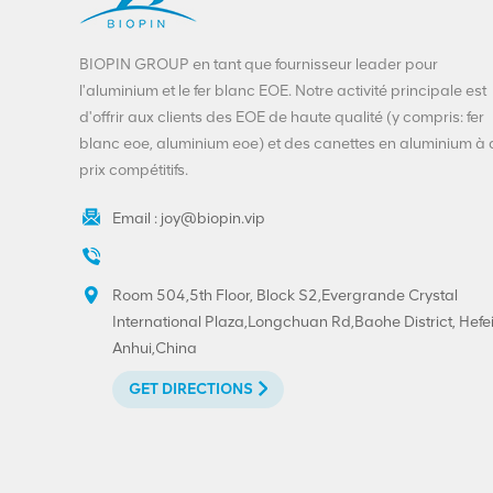
extrémité ouverte
facile,
VIEW DETAILS
approvisionnement
BIOPIN GROUP en tant que fournisseur leader pour
direct d'usine
l'aluminium et le fer blanc EOE. Notre activité principale est
Extrémités de boisson
d'offrir aux clients des EOE de haute qualité (y compris: fer
de personnalisation-
blanc eoe, aluminium eoe) et des canettes en aluminium à
200-SOT-LOE pour la
prix compétitifs.
bière de jus
VIEW DETAILS
Email :
joy@biopin.vip
Extrémité décollable
en aluminium-fer blanc
Room 504,5th Floor, Block S2,Evergrande Crystal
300#73mm imprimée
International Plaza,Longchuan Rd,Baohe District, Hefei
sur mesure
VIEW DETAILS
Anhui,China
GET DIRECTIONS
Impression
personnalisée à
extrémité ouverte
facile en fer blanc 202
VIEW DETAILS