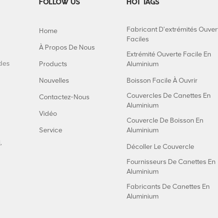
FOLLOW US
HOT TAGS
Fabricant D'extrémités Ouver
Home
Faciles
À Propos De Nous
Extrémité Ouverte Facile En
 des
Products
Aluminium
Nouvelles
Boisson Facile À Ouvrir
Couvercles De Canettes En
Contactez-Nous
Aluminium
Vidéo
Couvercle De Boisson En
Service
Aluminium
,
Décoller Le Couvercle
Fournisseurs De Canettes En
Aluminium
Fabricants De Canettes En
Aluminium