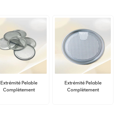
Extrémité Pelable
Extrémité Pelable
Complètement
Complètement
verte En Aluminium
Ouverte En Aluminium
e Personnalisation
De Personnalisation
213#67.3mm
209#62.5mm