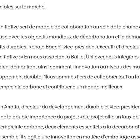
nibles sur le marché.
initiative sert de modèle de collaboration au sein de la chaîne
ase avec les objectifs mondiaux de décarbonation et la dem
ts durables. Renato Bacchi, vice-président exécutif et directe
initiative : « En nous associant à Ball et Unilever, nous intégr
dien, démontrant ainsi comment l'innovation au niveau des ma
oppement durable. Nous sommes fiers de collaborer tout au lon
 empreinte carbone et contribuer à un monde meilleur. »
 Arratia, directeur du développement durable et vice-président
né la double importance du projet : « Ce projet allie un taux de
e empreinte carbone, deux éléments essentiels à la décarbona
nsemble. Il s’agit d’une innovation en matière d’emballage as