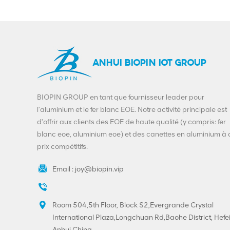
imprimée sur mesure
VIEW DETAILS
Impression
personnalisée à
ANHUI BIOPIN IOT GROUP
extrémité ouverte
facile en fer blanc 202
VIEW DETAILS
# (52 mm), offre
BIOPIN GROUP en tant que fournisseur leader pour
spéciale
l'aluminium et le fer blanc EOE. Notre activité principale est
Bouchons à anneau
d'offrir aux clients des EOE de haute qualité (y compris: fer
BIOPIN avec anneau
blanc eoe, aluminium eoe) et des canettes en aluminium à
en plastique
prix compétitifs.
VIEW DETAILS
Email :
joy@biopin.vip
Room 504,5th Floor, Block S2,Evergrande Crystal
International Plaza,Longchuan Rd,Baohe District, Hefei
Anhui,China