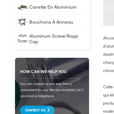
Canette En Aluminium
Bouchons À Anneau
Aluminum Screw/Ropp
Alcoa 
Cap
d'alu
desti
chang
climat
HOW CAN WE HELP YOU
You can contact us any way that is
Cette
convenient for you. We are available 24/7
qui él
via email or telephone.
produ
CONTACT US
matér