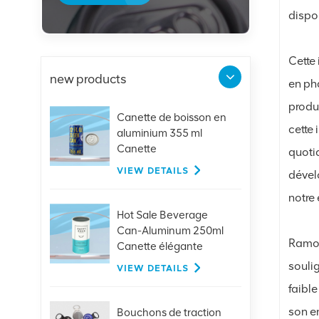
dispo
Cette 
new products
en ph
produi
Canette de boisson en
cette 
aluminium 355 ml
Canette
quoti
élégante/lisse
VIEW DETAILS
dével
notre
Hot Sale Beverage
Can-Aluminum 250ml
Ramon
Canette élégante
avec couvercles
soulig
VIEW DETAILS
faibl
son e
Bouchons de traction