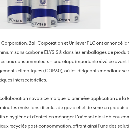
Corporation, Ball Corporation et Unilever PLC ont annoncé la t
minium sans carbone ELYSIS® dans les emballages de produits
nés aux consommateurs – une étape importante révélée avant l
ements climatiques (COP30), où les dirigeants mondiaux se réu
iques intersectorielles.
 collaboration novatrice marque la première application de la
imine les émissions directes de gaz à effet de serre en produis
its d'hygiène et d'entretien ménager. L'aérosol ainsi obtenu c
iaux recyclés post-consommation, offrant ainsi l'une des solu