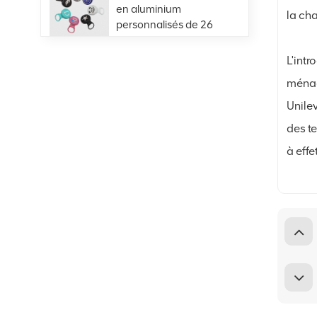
en aluminium
la ch
personnalisés de 26
mm, pour bouteilles en
VIEW DETAILS
verre, boissons, jus de
L'intr
bière
ménag
Offre spéciale 401
Unile
#99mm en aluminium,
extrémité ouverte
des t
facile,
VIEW DETAILS
à effe
approvisionnement
direct d'usine
Extrémités de boisson
de personnalisation-
200-SOT-LOE pour la
bière de jus
VIEW DETAILS
Extrémité décollable
en aluminium-fer
blanc 300#73mm