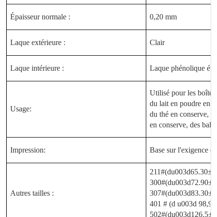
Épaisseur normale :
0,20 mm
Laque extérieure :
Clair
Laque intérieure :
Laque phénolique ép
Utilisé pour les boîte
du lait en poudre en c
Usage:
du thé en conserve, d
en conserve, des balle
Impression:
Base sur l'exigence du
211#(du003d65.30±0
300#(du003d72.90±0
Autres tailles :
307#(du003d83.30±0
401 # (d u003d 98,90
502#(du003d126.5±0