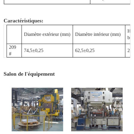
Caractéristiques:
Hau
Diamètre extérieur (mm)
Diamètre intérieur (mm)
bo
209
74,5±0,25
62,5±0,25
2.0
#
Salon de l'équipement