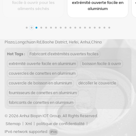
extrémité ouverte facile en
en aluminium 307 # 83 mm
aluminium
Tel :
+8617855139217
Email :
joy@biopin.vip
Add : Room 504,5th Floor, Block S2,Evergrande Crystal International
Plaza,Longchuan Rd,Baohe District, Hefei, Anhui,China
Hot Tags :
Fabricant d'extrémités ouvertes faciles
extrémité ouverte facile en aluminium
boisson facile à ouvrir
couvercles de canettes en aluminium
couvercle de boisson en aluminium
décoller le couvercle
fournisseurs de canettes en aluminium
fabricants de canettes en aluminium
© 2026 Anhui Biopin IOT Group. All Rights Reserved.
Sitemap
|
Xml
|
politique de confidentialité
|
IPv6 network supported