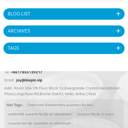
BLOG LIST
ARCHIVES
TAGS
Tel :
+8617855139217
Email :
joy@biopin.vip
Add : Room 504,5th Floor, Block S2,Evergrande Crystal International
Plaza,Longchuan Rd,Baohe District, Hefei, Anhui,China
Hot Tags :
Fabricant d'extrémités ouvertes faciles
extrémité ouverte facile en aluminium
boisson facile à ouvrir
couvercles de canettes en aluminium