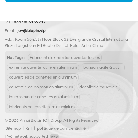
Tel :
+8617855139217
Email :
joy@biopin.vip
Add : Room 504,5th Floor, Block S2,Evergrande Crystal International
Plaza,Longchuan Rd,Baohe District, Hefei, Anhui,China
Hot Tags :
Fabricant d'extrémités ouvertes faciles
extrémité ouverte facile en aluminium
boisson facile à ouvrir
couvercles de canettes en aluminium
couvercle de boisson en aluminium
décoller le couvercle
fournisseurs de canettes en aluminium
fabricants de canettes en aluminium
© 2026 Anhui Biopin IOT Group. All Rights Reserved.
Sitemap
|
Xml
|
politique de confidentialité
|
IPv6 network supported