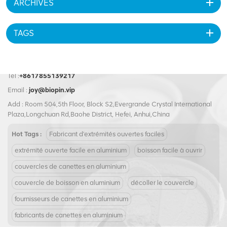
ARCHIVES
TAGS
Tel :
+8617855139217
Email :
joy@biopin.vip
Add : Room 504,5th Floor, Block S2,Evergrande Crystal International
Plaza,Longchuan Rd,Baohe District, Hefei, Anhui,China
Hot Tags :
Fabricant d'extrémités ouvertes faciles
extrémité ouverte facile en aluminium
boisson facile à ouvrir
couvercles de canettes en aluminium
couvercle de boisson en aluminium
décoller le couvercle
fournisseurs de canettes en aluminium
fabricants de canettes en aluminium