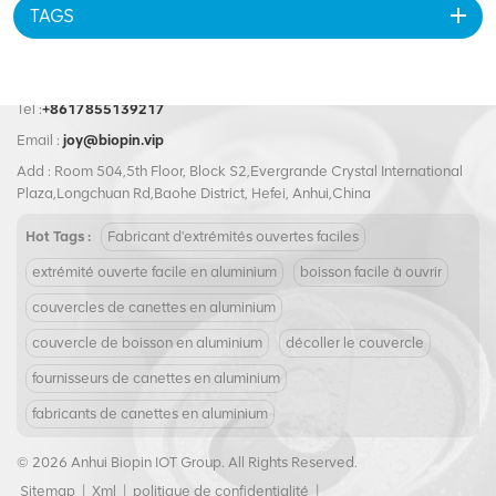
TAGS
Tel :
+8617855139217
Email :
joy@biopin.vip
Add : Room 504,5th Floor, Block S2,Evergrande Crystal International
Plaza,Longchuan Rd,Baohe District, Hefei, Anhui,China
Hot Tags :
Fabricant d'extrémités ouvertes faciles
extrémité ouverte facile en aluminium
boisson facile à ouvrir
couvercles de canettes en aluminium
couvercle de boisson en aluminium
décoller le couvercle
fournisseurs de canettes en aluminium
fabricants de canettes en aluminium
© 2026 Anhui Biopin IOT Group. All Rights Reserved.
Sitemap
|
Xml
|
politique de confidentialité
|