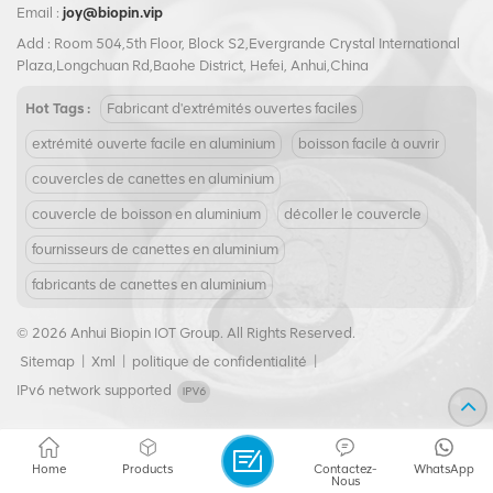
Email :
joy@biopin.vip
Add : Room 504,5th Floor, Block S2,Evergrande Crystal International
Plaza,Longchuan Rd,Baohe District, Hefei, Anhui,China
Hot Tags :
Fabricant d'extrémités ouvertes faciles
extrémité ouverte facile en aluminium
boisson facile à ouvrir
couvercles de canettes en aluminium
couvercle de boisson en aluminium
décoller le couvercle
fournisseurs de canettes en aluminium
fabricants de canettes en aluminium
© 2026 Anhui Biopin IOT Group. All Rights Reserved.
Sitemap
|
Xml
|
politique de confidentialité
|
IPv6 network supported
Home
Products
Contactez-
WhatsApp
Nous