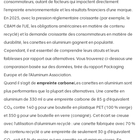
consommateurs, autant de facteurs qui impactent directement
l'empreinte environnementale et les résultats financiers d'une marque.
En 2025, avec la pression réglementaire croissante (par exemple, le
CBAM de l'UE, les obligations américaines en matière de contenu
recyclé) et la demande croissante des consommateurs en matière de
durabilité, les canettes en aluminium gagnent en popularité.
Cependant, il est essentiel de comprendre leurs atouts et leurs
faiblesses par rapport aux alternatives. Vous trouverez ci-dessous une
comparaison basée sur des données, tirée du rapport Packaging
Europe et de l'Aluminum Association.
Quand il s'agit de
empreinte carbone
Les canettes en aluminium sont
plus performantes que la plupart des alternatives. Une canette en
aluminium de 330 ml a une empreinte carbone de 85 g d'équivalent
CO₂, contre 140 g pour une bouteille en plastique PET (100 % vierge)
et 350 g pour une bouteille en verre (consigné). Cet écart se creuse
avec l'utilisation d'aluminium recyclé : une canette fabriquée avec 70 %
de contenu recyclé a une empreinte de seulement 30 g d'équivalent
CO₂, soit 65 % de moins qu'une canette en aluminium vierge. En