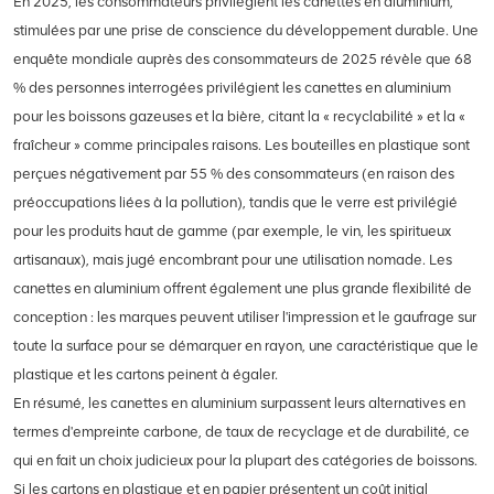
En 2025, les consommateurs privilégient les canettes en aluminium,
stimulées par une prise de conscience du développement durable. Une
enquête mondiale auprès des consommateurs de 2025 révèle que 68
% des personnes interrogées privilégient les canettes en aluminium
pour les boissons gazeuses et la bière, citant la « recyclabilité » et la «
fraîcheur » comme principales raisons. Les bouteilles en plastique sont
perçues négativement par 55 % des consommateurs (en raison des
préoccupations liées à la pollution), tandis que le verre est privilégié
pour les produits haut de gamme (par exemple, le vin, les spiritueux
artisanaux), mais jugé encombrant pour une utilisation nomade. Les
canettes en aluminium offrent également une plus grande flexibilité de
conception : les marques peuvent utiliser l'impression et le gaufrage sur
toute la surface pour se démarquer en rayon, une caractéristique que le
plastique et les cartons peinent à égaler.
En résumé, les canettes en aluminium surpassent leurs alternatives en
termes d'empreinte carbone, de taux de recyclage et de durabilité, ce
qui en fait un choix judicieux pour la plupart des catégories de boissons.
Si les cartons en plastique et en papier présentent un coût initial