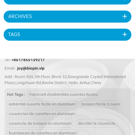
ARCHIVES
TAGS
Tel :
+8617855139217
Email :
joy@biopin.vip
Add : Room 504,5th Floor, Block S2,Evergrande Crystal International
Plaza,Longchuan Rd,Baohe District, Hefei, Anhui,China
Hot Tags :
Fabricant d'extrémités ouvertes faciles
extrémité ouverte facile en aluminium
boisson facile à ouvrir
couvercles de canettes en aluminium
couvercle de boisson en aluminium
décoller le couvercle
fournisseurs de canettes en aluminium