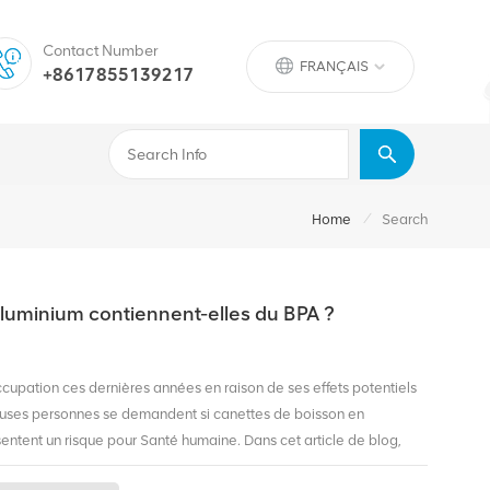
Contact Number
FRANÇAIS
+8617855139217
/
Home
Search
aluminium contiennent-elles du BPA ?
ccupation ces dernières années en raison de ses effets potentiels
euses personnes se demandent si canettes de boisson en
sentent un risque pour Santé humaine. Dans cet article de blog,
ons les informations nécessaires pour prendre une décision